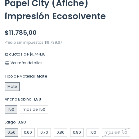
Papel City (Afiche)
impresión Ecosolvente
$11.785,00
Precio sin impuestos
$9.739,67
12
cuotas de
$1.744,18
Ver más detalles
Tipo de Material:
Mate
Mate
Ancho Bobina:
1,50
1,50
más de 1,50
Largo:
0,50
0,50
0,60
0,70
0,80
0,90
1,00
más de 1,00