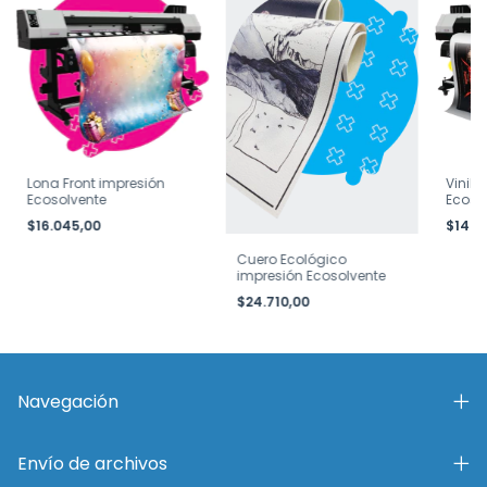
Lona Front impresión
Vinilo
Ecosolvente
Ecoso
$16.045,00
$14.5
Cuero Ecológico
impresión Ecosolvente
$24.710,00
Navegación
Envío de archivos