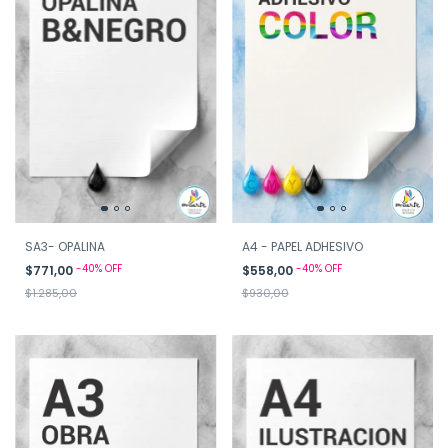
SA3- OPALINA
A4 - PAPEL ADHESIVO
-
40
%
OFF
-
40
%
OFF
$771,00
$558,00
$1.285,00
$930,00