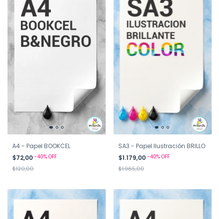
A4 - Papel BOOKCEL
SA3 - Papel Ilustración BRILLO
-
40
%
OFF
-
40
%
OFF
$72,00
$1.179,00
$120,00
$1.965,00