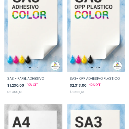
SA3 - PAPEL ADHESIVO
SA3- OPP ADHESIVO PLASTICO
-
40
%
OFF
-
40
%
OFF
$1.230,00
$2.313,00
$2.050,00
$3.855,00