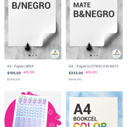
A3- Papel OBRA
A4 - Papel ILUSTRACION MATE
-
40
%
OFF
-
40
%
OFF
$159,00
$333,00
$265,00
$555,00