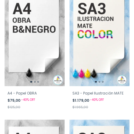
A4 - Papel OBRA
SA3 - Papel Ilustración MATE
-
40
%
OFF
-
40
%
OFF
$75,00
$1.179,00
$125,00
$1.965,00