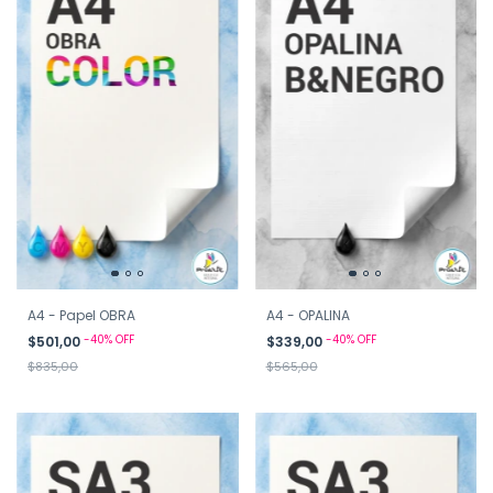
A4 - Papel OBRA
A4 - OPALINA
-
40
%
OFF
-
40
%
OFF
$501,00
$339,00
$835,00
$565,00