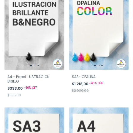
A4 - Papel ILUSTRACION
SA3- OPALINA
BRILLO
-
40
%
OFF
$1.218,00
-
40
%
OFF
$333,00
$2.030,00
$555,00