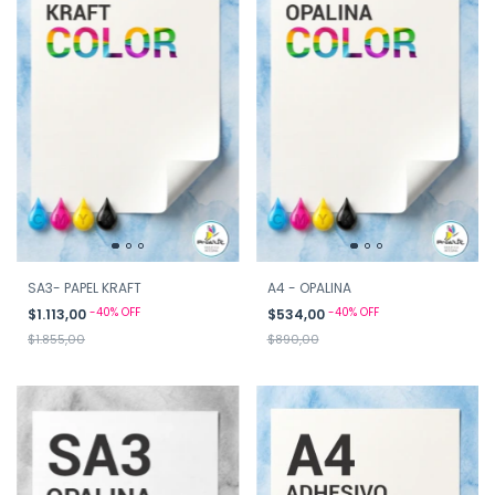
SA3- PAPEL KRAFT
A4 - OPALINA
-
40
%
OFF
-
40
%
OFF
$1.113,00
$534,00
$1.855,00
$890,00