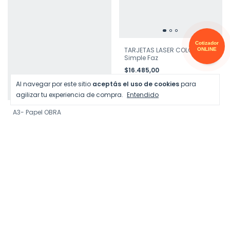
Cotizador
TARJETAS LASER COLOR
ONLINE
Simple Faz
$16.485,00
Al navegar por este sitio
aceptás el uso de cookies
para
agilizar tu experiencia de compra.
Entendido
A3- Papel OBRA
-
40
%
OFF
$1.122,00
$1.870,00