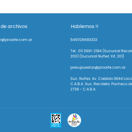
 de archivos
Hablemos !!
ir@proarte.com.ar
5491126693333
Tel.: 011 3991-2184 (Sucursal Recole
200) (Sucursal Nuñez: Int. 201)
presupuestos@proarte.com.ar
Suc. Nuñez: Av. Cabildo 3644 Loca
C.A.B.A. Suc. Recoleta: Pacheco d
2738 - C.A.B.A.