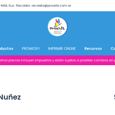
-MAIL Suc. Recoleta:
recoleta@proarte.com.ar
ductos
PROMOS!!
IMPRIMIR ONLINE
Recursos
C
stros precios incluyen impuestos y están sujetos a posibles cambios sin p
 Nuñez