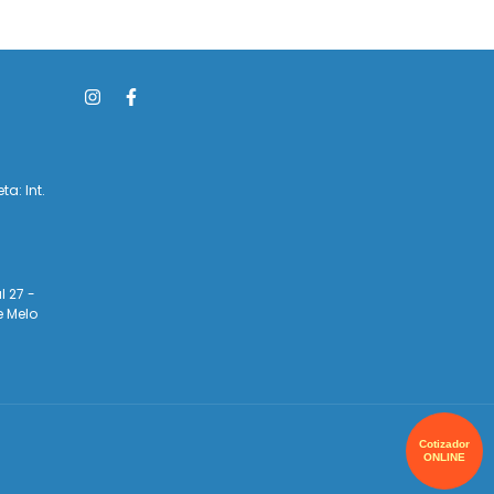
ta: Int.
l 27 -
e Melo
Cotizador
ONLINE