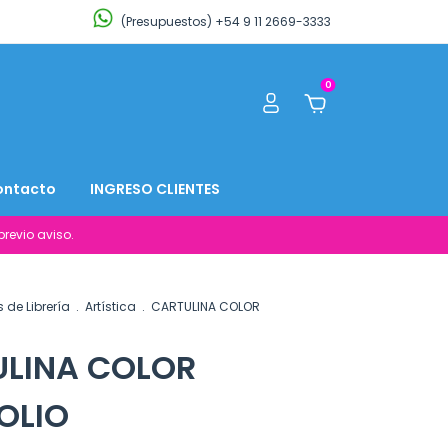
(Presupuestos) +54 9 11 2669-3333
0
ontacto
INGRESO CLIENTES
revio aviso.
s de Librería
.
Artística
.
CARTULINA COLOR
LINA COLOR
OLIO