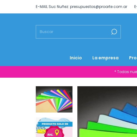
E-MAIL Suc Nuñez:
presupuestos@proarte.com.ar
E
Inicio
La empresa
Pro
* Todos nue