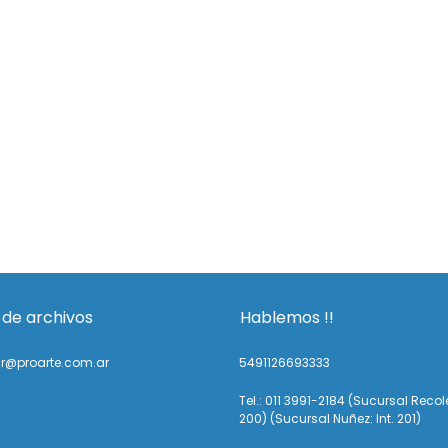
 de archivos
Hablemos !!
ir@proarte.com.ar
5491126693333
Tel.: 011 3991-2184 (Sucursal Recole
200) (Sucursal Nuñez: Int. 201)