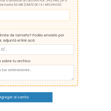
nar o arrastrar un archivo PDF, JPG, PNG, ZIP o
de hasta 50 MB (LÍMITE DE 1 A 1 ARCHIVOS)
límite de tamaño? Podés enviarlo por
r
, adjuntá el link acá:
sobre tu archivo: