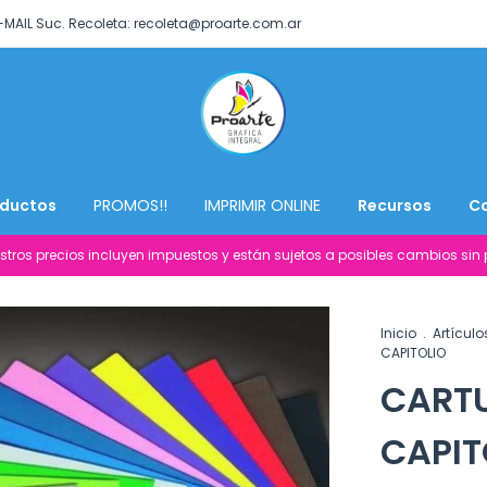
-MAIL Suc. Recoleta:
recoleta@proarte.com.ar
ductos
PROMOS!!
IMPRIMIR ONLINE
Recursos
C
stros precios incluyen impuestos y están sujetos a posibles cambios sin p
Inicio
.
Artículo
CAPITOLIO
CARTU
CAPIT