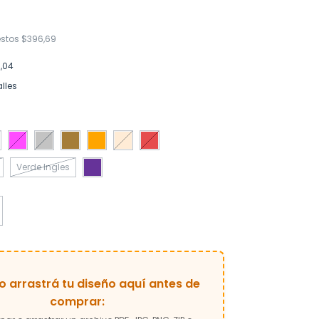
estos
$396,69
1,04
lles
Verde Ingles
 o arrastrá tu diseño aquí antes de
comprar: