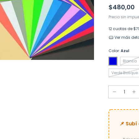
$480,00
Precio sin impu
12
cuotas de
$7
Ver más deta
Color:
Azul
Blanca
Verde Bosque
📌 Subí