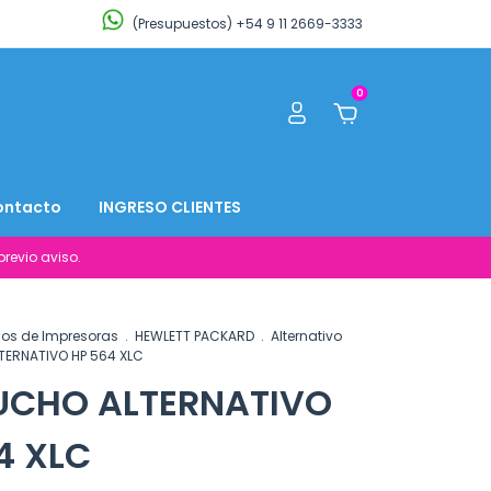
(Presupuestos) +54 9 11 2669-3333
0
ontacto
INGRESO CLIENTES
revio aviso.
os de Impresoras
.
HEWLETT PACKARD
.
Alternativo
ERNATIVO HP 564 XLC
UCHO ALTERNATIVO
4 XLC