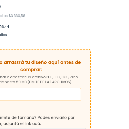
0
estos
$3.330,58
96,44
lles
 o arrastrá tu diseño aquí antes de
comprar:
nar o arrastrar un archivo PDF, JPG, PNG, ZIP o
de hasta 50 MB (LÍMITE DE 1 A 1 ARCHIVOS)
límite de tamaño? Podés enviarlo por
r
, adjuntá el link acá: