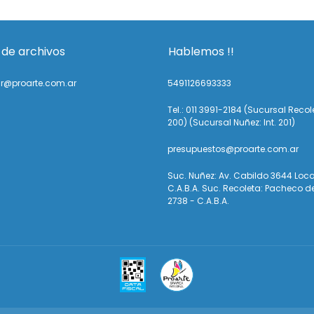
 de archivos
Hablemos !!
ir@proarte.com.ar
5491126693333
Tel.: 011 3991-2184 (Sucursal Recole
200) (Sucursal Nuñez: Int. 201)
presupuestos@proarte.com.ar
Suc. Nuñez: Av. Cabildo 3644 Loca
C.A.B.A. Suc. Recoleta: Pacheco d
2738 - C.A.B.A.