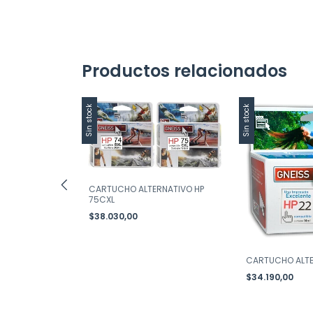
Productos relacionados
Sin stock
Sin stock
CARTUCHO ALTERNATIVO HP
75CXL
$38.030,00
NATIVO HP 122
CARTUCHO ALTE
$34.190,00