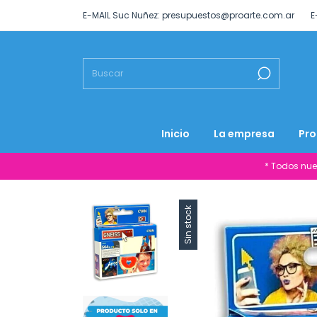
E-MAIL Suc Nuñez:
presupuestos@proarte.com.ar
E
Inicio
La empresa
Pro
* Todos nue
Sin stock