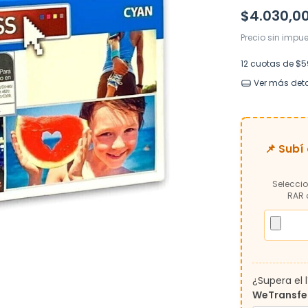
$4.030,0
Precio sin impu
12
cuotas de
$5
Ver más deta
📌 Subí
Seleccio
RAR 
¿Supera el 
WeTransfe