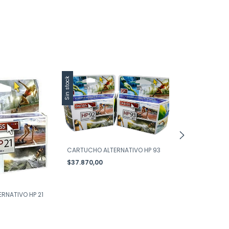
Sin stock
Sin stock
CARTUCHO ALT
CARTUCHO ALTERNATIVO HP 93
60B
$37.870,00
$31.950,00
RNATIVO HP 21