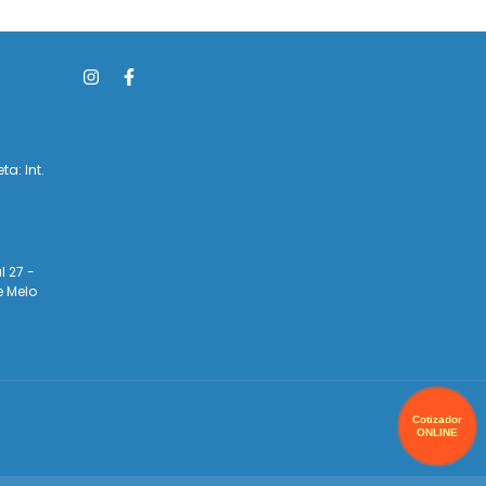
ta: Int.
l 27 -
e Melo
Cotizador
ONLINE