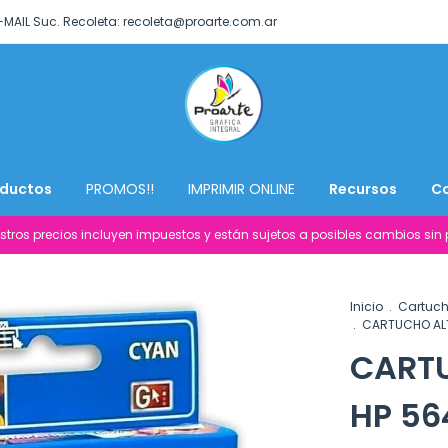
-MAIL Suc. Recoleta:
recoleta@proarte.com.ar
ductos
PROMOS!!
IMPRIMIR ONLINE
Recursos
C
stros precios incluyen impuestos y están sujetos a posibles cambios sin p
Inicio
.
Cartuch
.
CARTUCHO ALT
CART
HP 56