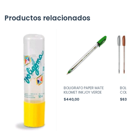
Productos relacionados
BOLIGRAFO PAPER MATE
BOLIG
KILOMET INKJOY VERDE
COLO
$440,00
$638