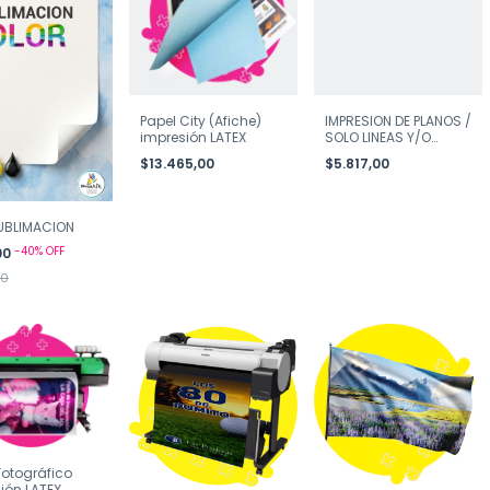
IMPRESION DE PLANOS /
Papel City (Afiche)
SOLO LINEAS Y/O
impresión LATEX
TEXTO
$5.817,00
$13.465,00
UBLIMACION
-
40
%
OFF
00
00
Fotográfico
ión LATEX