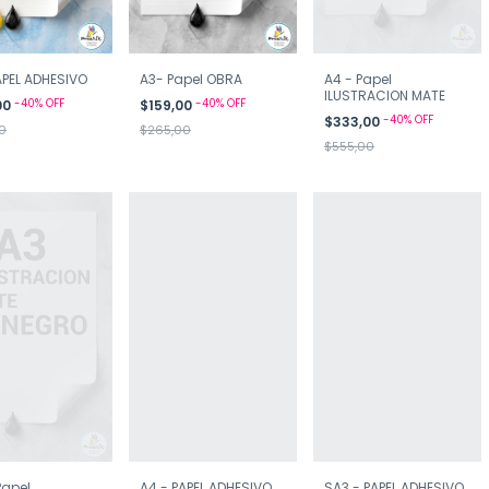
APEL ADHESIVO
A3- Papel OBRA
A4 - Papel
ILUSTRACION MATE
-
40
%
OFF
-
40
%
OFF
00
$159,00
-
40
%
OFF
$333,00
0
$265,00
$555,00
Papel
A4 - PAPEL ADHESIVO
SA3 - PAPEL ADHESIVO