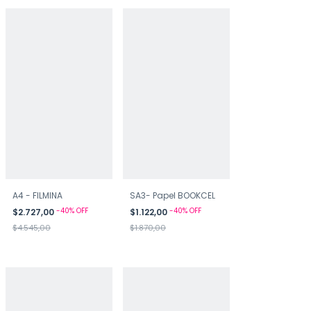
A4 - FILMINA
SA3- Papel BOOKCEL
-
40
%
OFF
-
40
%
OFF
$2.727,00
$1.122,00
$4.545,00
$1.870,00