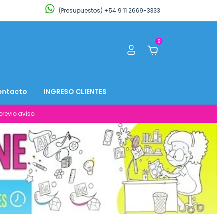
(Presupuestos) +54 9 11 2669-3333
0
ontacto
INGRESO CLIENTES
revio aviso.