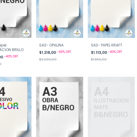
apel
SA3- OPALINA
SA3- PAPEL KRAFT
ACION BRILLO
-
40
%
OFF
-
40
%
OFF
$1.218,00
$1.113,00
-
40
%
OFF
00
$2.030,00
$1.855,00
0