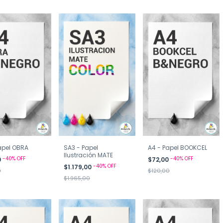
apel OBRA
SA3 - Papel
A4 - Papel BOOKCEL
Ilustración MATE
-
40
%
OFF
-
40
%
OFF
0
$72,00
-
40
%
OFF
$1.179,00
0
$120,00
$1.965,00