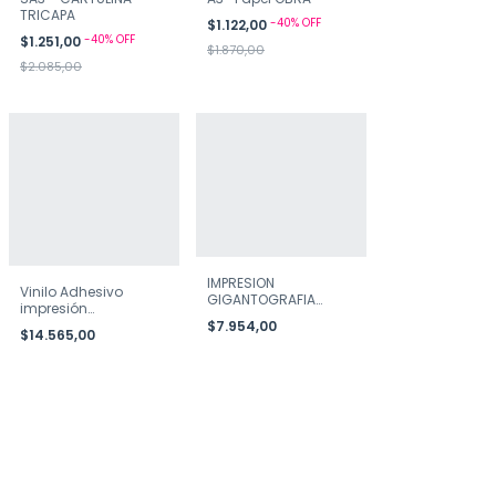
TRICAPA
-
40
%
OFF
$1.122,00
-
40
%
OFF
$1.251,00
$1.870,00
$2.085,00
IMPRESION
Vinilo Adhesivo
GIGANTOGRAFIA
impresión
COLOR IMAGEN Y/O
Ecosolvente
$7.954,00
TEXTO
$14.565,00