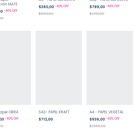
ación MATE
-
40
%
OFF
-
40
%
OFF
$360,00
$789,00
-
40
%
OFF
00
$600,00
$1.315,00
,00
apel OBRA
SA3- PAPEL KRAFT
A4 - PAPEL VEGETAL
-
40
%
OFF
-
40
%
OFF
,00
$712,00
$936,00
00
$1.560,00