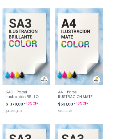
SA3 - Papel
A4 - Papel
Ilustración BRILLO
ILUSTRACION MATE
-
40
%
OFF
-
40
%
OFF
$1.179,00
$531,00
$1.965,00
$885,00