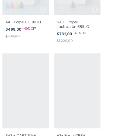
A4 - Papel BOOKCEL
SA3 - Papel
Ilustración BRILLO
-
40
%
OFF
$498,00
-
40
%
OFF
$732,00
$830,00
$1.220,00
SA3 - CARTULINA
A3- Papel OBRA