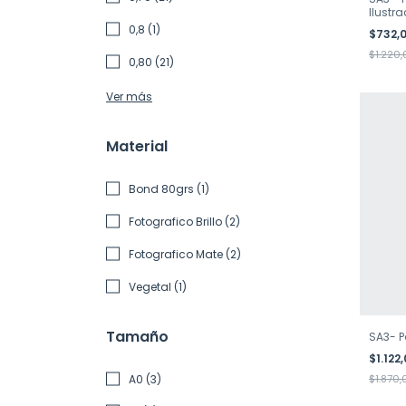
Ilustr
0,8 (1)
$732,
$1.220
0,80 (21)
Ver más
Material
Bond 80grs (1)
Fotografico Brillo (2)
Fotografico Mate (2)
Vegetal (1)
Tamaño
SA3- P
$1.122
A0 (3)
$1.870,