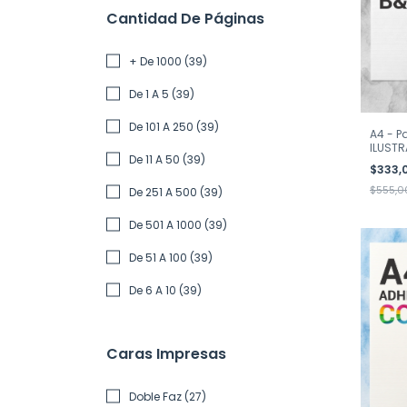
Cantidad De Páginas
+ De 1000 (39)
De 1 A 5 (39)
De 101 A 250 (39)
A4 - P
ILUSTR
De 11 A 50 (39)
$333,
$555,0
De 251 A 500 (39)
De 501 A 1000 (39)
De 51 A 100 (39)
De 6 A 10 (39)
Caras Impresas
Doble Faz (27)