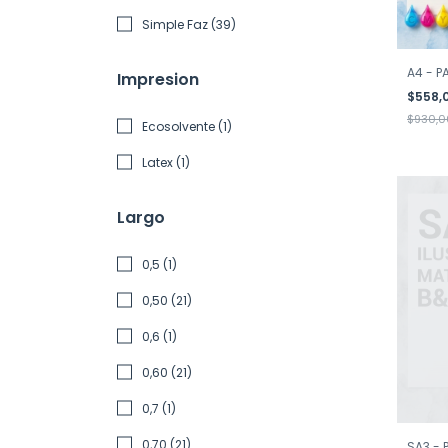
Simple Faz (39)
A4 - P
Impresion
$558,
$930,0
Ecosolvente (1)
Latex (1)
Largo
0,5 (1)
0,50 (21)
0,6 (1)
0,60 (21)
0,7 (1)
0,70 (21)
SA3 - 