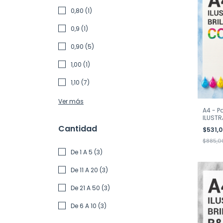
0,80 (1)
0,9 (1)
0,90 (5)
1,00 (1)
1,10 (7)
Ver más
A4 - P
ILUSTR
Cantidad
$531,
$885,0
De 1 A 5 (3)
De 11 A 20 (3)
De 21 A 50 (3)
De 6 A 10 (3)