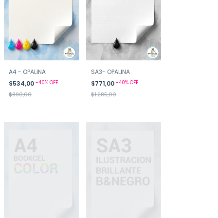
A4 - OPALINA
SA3- OPALINA
-
40
%
OFF
-
40
%
OFF
$534,00
$771,00
$890,00
$1.285,00