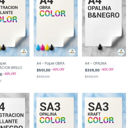
apel
A4 - Papel OBRA
A4 - OPALINA
ACION BRILLO
-
40
%
OFF
-
40
%
OFF
$501,00
$339,00
-
40
%
OFF
00
$835,00
$565,00
0