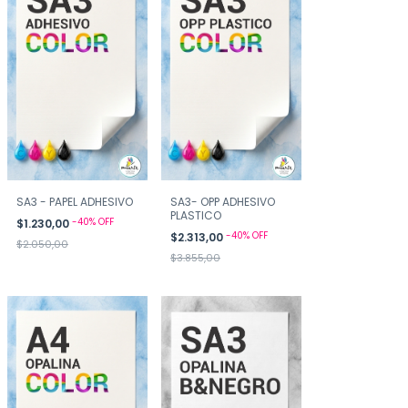
SA3 - PAPEL ADHESIVO
SA3- OPP ADHESIVO
PLASTICO
-
40
%
OFF
$1.230,00
-
40
%
OFF
$2.313,00
$2.050,00
$3.855,00