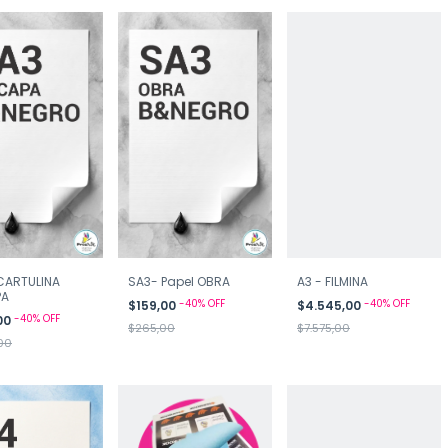
CARTULINA
SA3- Papel OBRA
A3 - FILMINA
PA
-
40
%
OFF
-
40
%
OFF
$159,00
$4.545,00
-
40
%
OFF
00
$265,00
$7.575,00
,00