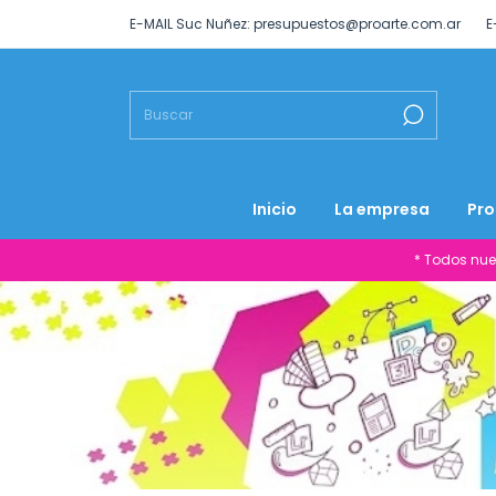
E-MAIL Suc Nuñez:
presupuestos@proarte.com.ar
E
Inicio
La empresa
Pro
* Todos nue