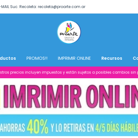
-MAIL Suc. Recoleta:
recoleta@proarte.com.ar
ductos
PROMOS!!
IMPRIMIR ONLINE
Recursos
C
stros precios incluyen impuestos y están sujetos a posibles cambios sin p