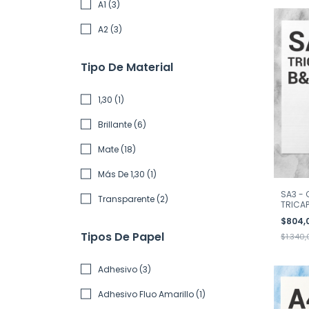
A1 (3)
A2 (3)
Tipo De Material
1,30 (1)
Brillante (6)
Mate (18)
Más De 1,30 (1)
SA3 - 
Transparente (2)
TRICA
$804,
Tipos De Papel
$1.340
Adhesivo (3)
Adhesivo Fluo Amarillo (1)