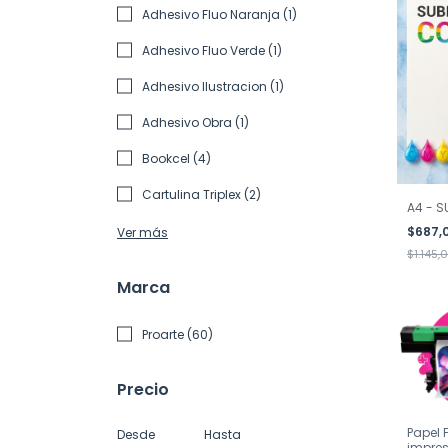
Adhesivo Fluo Naranja (1)
Adhesivo Fluo Verde (1)
Adhesivo Ilustracion (1)
Adhesivo Obra (1)
Bookcel (4)
Cartulina Triplex (2)
A4 - S
$687,
Ver más
$1.145,
Marca
Proarte (60)
Precio
Papel 
Desde
Hasta
impres